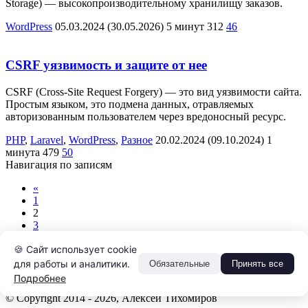
Storage) — высокопроизводительному хранилищу заказов.
WordPress
05.03.2024
(30.05.2026)
5 минут
312
46
CSRF уязвимость и защите от нее
CSRF (Cross-Site Request Forgery) — это вид уязвимости сайта.
Простым языком, это подмена данных, отравляемых
авторизованным пользователем через вредоносный ресурс.
PHP
,
Laravel
,
WordPress
,
Разное
20.02.2024
(09.10.2024)
1
минута
479
50
Навигация по записям
«
1
2
3
4
🍪 Сайт использует cookie
…
6
для работы и аналитики.
Обязательные
Принять все
»
Подробнее
© Copyright 2014 - 2026, Алексей Тихомиров