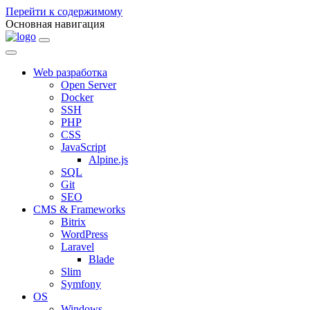
Перейти к содержимому
Основная навигация
Web разработка
Open Server
Docker
SSH
PHP
CSS
JavaScript
Alpine.js
SQL
Git
SEO
CMS & Frameworks
Bitrix
WordPress
Laravel
Blade
Slim
Symfony
OS
Windows