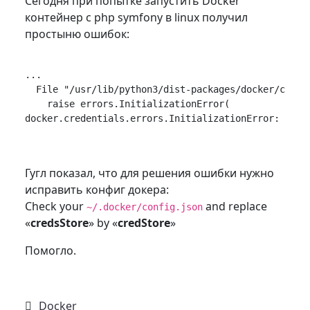
Сегодня при попытке запустить Docker
контейнер c php symfony в linux получил
простыню ошибок:
...

  File "/usr/lib/python3/dist-packages/docker/creden
    raise errors.InitializationError(

Гугл показал, что для решения ошибки нужно
исправить конфиг докера:
Check your
and replace
~/.docker/config.json
«
credsStore
» by «
credStore
»
Помогло.
Docker