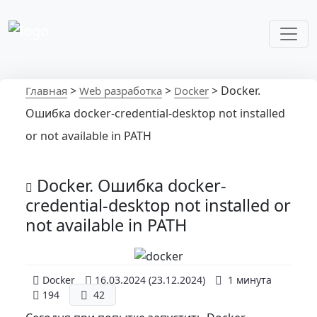
Перейти к содержимому
Основная навигация
>
>
>
Docker.
Главная
Web разработка
Docker
Ошибка docker-credential-desktop not installed
or not available in PATH
Docker. Ошибка docker-
credential-desktop not installed or
not available in PATH
Docker
16.03.2024
(23.12.2024)
1 минута
194
42