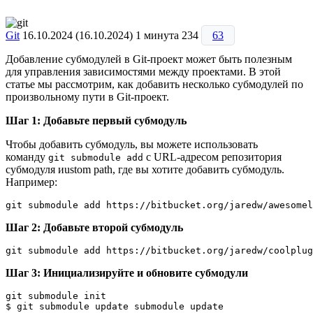
Git
16.10.2024
(16.10.2024)
1 минута
234
63
Добавление субмодулей в Git-проект может быть полезным
для управления зависимостями между проектами. В этой
статье мы рассмотрим, как добавить несколько субмодулей по
произвольному пути в Git-проект.
Шаг 1: Добавьте первый субмодуль
Чтобы добавить субмодуль, вы можете использовать
команду
с URL-адресом репозитория
git submodule add
субмодуля иustom path, где вы хотите добавить субмодуль.
Например:
git submodule add https://bitbucket.org/jaredw/awesomel
Шаг 2: Добавьте второй субмодуль
git submodule add https://bitbucket.org/jaredw/coolplug
Шаг 3: Инициализируйте и обновите субмодули
git submodule init

$ git submodule update submodule update