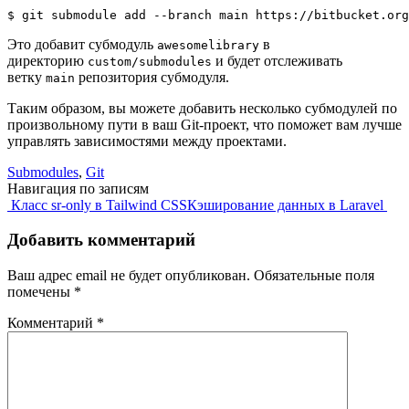
$ git submodule add --branch main https://bitbucket.org
Это добавит субмодуль
в
awesomelibrary
директорию
и будет отслеживать
custom/submodules
ветку
репозитория субмодуля.
main
Таким образом, вы можете добавить несколько субмодулей по
произвольному пути в ваш Git-проект, что поможет вам лучше
управлять зависимостями между проектами.
Submodules
,
Git
Навигация по записям
Класс sr-only в Tailwind CSS
Кэширование данных в Laravel
Добавить комментарий
Ваш адрес email не будет опубликован.
Обязательные поля
помечены
*
Комментарий
*