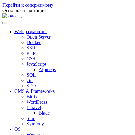
Перейти к содержимому
Основная навигация
Web разработка
Open Server
Docker
SSH
PHP
CSS
JavaScript
Alpine.js
SQL
Git
SEO
CMS & Frameworks
Bitrix
WordPress
Laravel
Blade
Slim
Symfony
OS
Windows