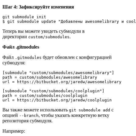
Шаг 4: Зафиксируйте изменения
git submodule init

$ git submodule update "Добавлены awesomelibrary и cool
Теперь вы можете увидеть субмодули в
директории
.
custom/submodules
Файл .gitmodules
Файл
будет обновлен с конфигурацией
.gitmodules
субмодуля:
[submodule "custom/submodules/awesomelibrary"]

path = custom/submodules/awesomelibrary

url = https://bitbucket.org/jaredw/awesomelibrary

[submodule "custom/submodules/coolplugin"]

path = custom/submodules/coolplugin

url = https://bitbucket.org/jaredw/coolplugin
Вы также можете использовать
с
git submodule add
опцией
, чтобы указать конкретную ветку
--branch
репозитория субмодуля.
Например: