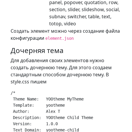
panel, popover, quotation, row,
section, slider, slideshow, social,
subnav, switcher, table, text,
totop, video
Создать элемент можно через создание файла
конфигурации
element.json
Дочерняя тема
Для добавления своих элементов нужно
создать дочернюю тему. Для этого создаем
стандартным способом дочернюю тему. В
style.css пишем
/*

 Theme Name:   YOOtheme MyTheme

 Template:     yootheme

 Author:       Alex T

 Description:  YOOtheme Child Theme

 Version:      1.0.0

 Text Domain:  yootheme-child
