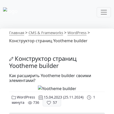
Перейти к содержимому
Основная навигация
>
>
>
Главная
CMS & Frameworks
WordPress
Конструктор страниц Yootheme builder
Конструктор страниц
Yootheme builder
Как расширить Yootheme builder своими
элементами?
WordPress
15.04.2023
(25.11.2024)
1
минута
736
57