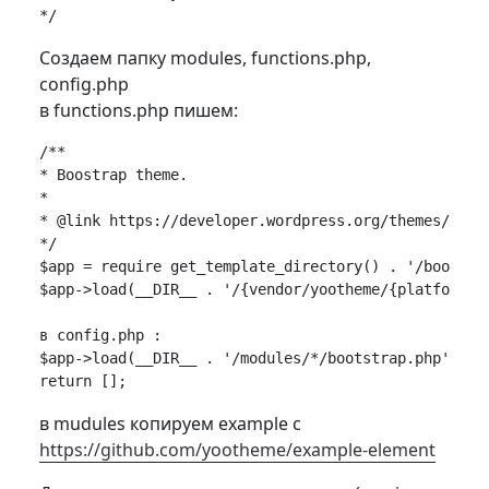
Создаем папку modules, functions.php,
config.php
в functions.php пишем:
/**

* Boostrap theme.

*

* @link https://developer.wordpress.org/themes/basic
*/

$app = require get_template_directory() . '/bootstra
$app->load(__DIR__ . '/{vendor/yootheme/{platform-w
в config.php :

$app->load(__DIR__ . '/modules/*/bootstrap.php');

в mudules копируем example с
https://github.com/yootheme/example-element