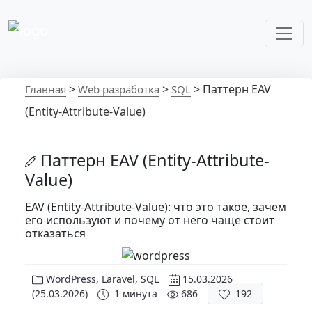
Перейти к содержимому
Основная навигация
>
>
>
Паттерн EAV
Главная
Web разработка
SQL
(Entity-Attribute-Value)
Паттерн EAV (Entity-Attribute-
Value)
EAV (Entity-Attribute-Value): что это такое, зачем
его используют и почему от него чаще стоит
отказаться
WordPress
,
Laravel
,
SQL
15.03.2026
(25.03.2026)
1 минута
686
192