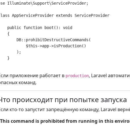
use Illuminate\Support\ServiceProvider;

class AppServiceProvider extends ServiceProvider



    public function boot(): void

   {

        DB::prohibitDestructiveCommands(

            $this->app->isProduction()

        );

   }

Если приложение работает в
, Laravel автома
production
опасных команд.
Что происходит при попытке запуска
Если кто-то запустит запрещённую команду, Laravel вернё
“This command is prohibited from running in this envir