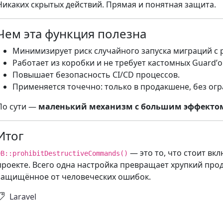
Никаких скрытых действий. Прямая и понятная защита.
Чем эта функция полезна
Минимизирует риск случайного запуска миграций с
Работает из коробки и не требует кастомных Guard’о
Повышает безопасность CI/CD процессов.
Применяется точечно: только в продакшене, без ог
По сути —
маленький механизм с большим эффекто
Итог
— это то, что стоит вк
DB::prohibitDestructiveCommands()
проекте. Всего одна настройка превращает хрупкий про
защищённое от человеческих ошибок.
Laravel