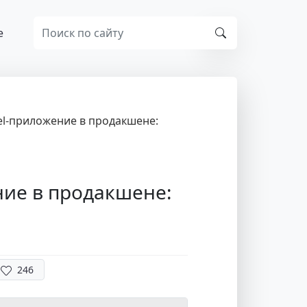
е
el-приложение в продакшене:
ние в продакшене:
246