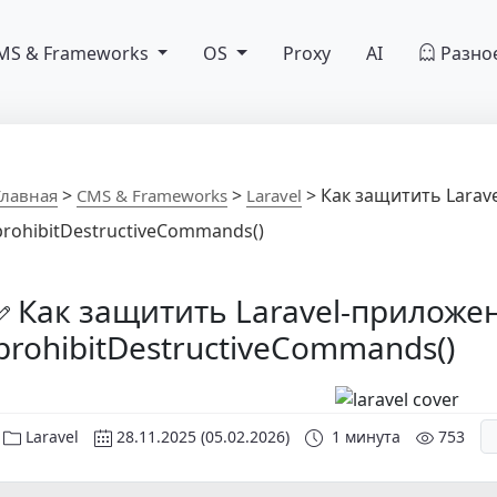
MS & Frameworks
OS
Proxy
AI
Разно
>
>
>
Как защитить Larav
Главная
CMS & Frameworks
Laravel
prohibitDestructiveCommands()
Как защитить Laravel-приложе
prohibitDestructiveCommands()
Laravel
28.11.2025
(05.02.2026)
1 минута
753