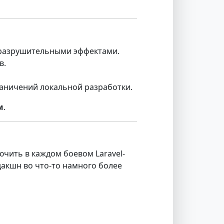
 разрушительными эффектами.
в.
раничений локальной разработки.
м
.
лючить в каждом боевом Laravel-
дакшн во что-то намного более