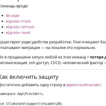
Команды вроде:
db:wipe
migrate:fresh
migrate:refresh
migrate:reset
существуют ради удобства разработки. Они очищают баз
откатывают миграции — на локалке это нормально.
Но в продакшене запуск любой из этих команд =
потеря
автоматизация, ssh-доступ, CI/CD, человеческий фактор 
Как включить защиту
Достаточно добавить одну строку в
:
AppServiceProvider
namespace App\Providers;

use Illuminate\Support\Facades\DB;
