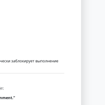
тически заблокирует выполнение
т:
onment.”