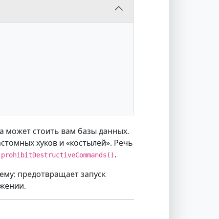
а может стоить вам базы данных.
астомных хуков и «костылей». Речь
.
:prohibitDestructiveCommands()
ему: предотвращает запуск
ужении.