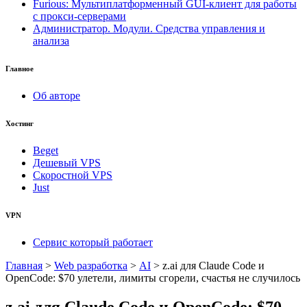
Furious: Мультиплатформенный GUI-клиент для работы
с прокси-серверами
Администратор. Модули. Средства управления и
анализа
Главное
Об авторе
Хостинг
Beget
Дешевый VPS
Скоростной VPS
Just
VPN
Сервис который работает
Главная
>
Web разработка
>
AI
>
z.ai для Claude Code и
OpenCode: $70 улетели, лимиты сгорели, счастья не случилось
z.ai для Claude Code и OpenCode: $70