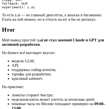
fallback: GLM

То есть z.ai — не главный двигатель, а запаска в багажнике.
Ехать на ней можно, но в отпуск на юг я бы не рискнул.
Итог
Мой вывод простой:
z.ai не стал заменой Claude и GPT для
активной разработки
.
На бумаге всё выглядит вкусно:
модели GLM;
API;
поддержка coding-агентов;
тарифы для разработки;
красивый кабинет.
На практике:
лимиты сгорают быстро;
недельная квота может улететь за несколько дней;
пиковые часы по Москве попадают примерно на
09:00–
13:00
;