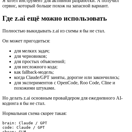
Я хотел инструмент для активной разработки. А получил
сервис, который больше похож на запасной вариант.
Где z.ai ещё можно использовать
Полностью выкидывать z.ai из схемы я бы не стал.
Он может пригодиться:
для мелких задач;
для черновиков;
для простых объяснений;
для несложного кода;
как fallback-модель;
когда Claude/GPT заняты, дорогие или закончились;
для экспериментов с OpenCode, Roo Code, Cline и
похожими штуками.
Но делать z.ai основным провайдером для ежедневного AI-
кодинга я бы не стал.
Нормальная схема скорее такая:
brain: Claude / GPT

code: Claude / GPT

cheap: GLM
