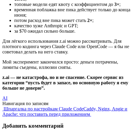
топовые модели едят квоту с коэффициентом до
3×
;
временная поблажка вне пика действует только до конца
июня;
потом расход вне пика может стать
2×
;
качество хуже Anthropic и GPT;
за $70 ожидал сильно больше.
Для лёгкого использования z.ai можно рассматривать. Для
плотного кодинга через Claude Code или OpenCode — я бы не
советовал делать на него ставку.
Мой эксперимент закончился просто: деньги потрачены,
лимиты съедены, иллюзии сняты.
z.ai — не катастрофа, но и не спасение. Скорее сервис из
категории “пусть будет в запасе, но основную работу я ему
больше не доверю”.
AI
Навигация по записям
Шпаргалка по настройкам Claude Code
Caddy, Nginx, Angie и
Apache: что поставить перед приложением
Добавить комментарий