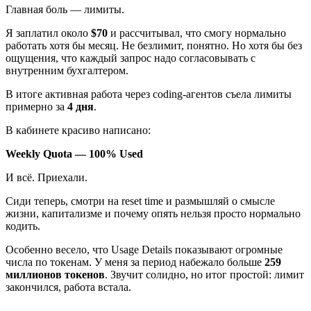
Главная боль — лимиты.
Я заплатил около
$70
и рассчитывал, что смогу нормально
работать хотя бы месяц. Не безлимит, понятно. Но хотя бы без
ощущения, что каждый запрос надо согласовывать с
внутренним бухгалтером.
В итоге активная работа через coding-агентов съела лимиты
примерно за
4 дня
.
В кабинете красиво написано:
Weekly Quota — 100% Used
И всё. Приехали.
Сиди теперь, смотри на reset time и размышляй о смысле
жизни, капитализме и почему опять нельзя просто нормально
кодить.
Особенно весело, что Usage Details показывают огромные
числа по токенам. У меня за период набежало больше
259
миллионов токенов
. Звучит солидно, но итог простой: лимит
закончился, работа встала.