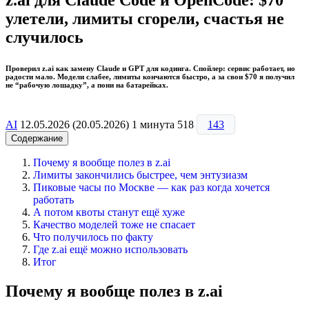
улетели, лимиты сгорели, счастья не
случилось
Проверил z.ai как замену Claude и GPT для кодинга. Спойлер: сервис работает, но
радости мало. Модели слабее, лимиты кончаются быстро, а за свои $70 я получил
не “рабочую лошадку”, а пони на батарейках.
AI
12.05.2026
(20.05.2026)
1 минута
518
143
Содержание
Почему я вообще полез в z.ai
Лимиты закончились быстрее, чем энтузиазм
Пиковые часы по Москве — как раз когда хочется
работать
А потом квоты станут ещё хуже
Качество моделей тоже не спасает
Что получилось по факту
Где z.ai ещё можно использовать
Итог
Почему я вообще полез в z.ai