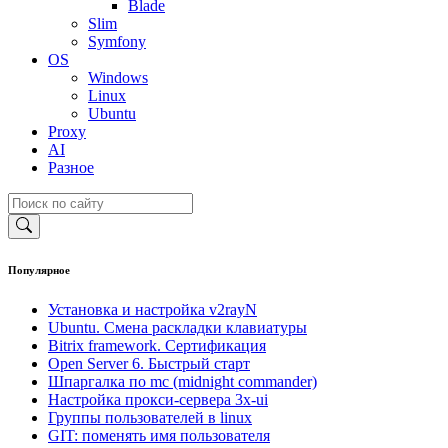
Blade
Slim
Symfony
OS
Windows
Linux
Ubuntu
Proxy
AI
Разное
Популярное
Установка и настройка v2rayN
Ubuntu. Смена раскладки клавиатуры
Bitrix framework. Сертификация
Open Server 6. Быстрый старт
Шпаргалка по mc (midnight commander)
Настройка прокси-сервера 3x-ui
Группы пользователей в linux
GIT: поменять имя пользователя