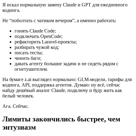
Я искал нормальную замену Claude и GPT для ежедневного
кодинга.
Не “поболтать с чатиком вечером”, а именно работать:
гонять Claude Code;
подключать OpenCode;
рефакторить Laravel-проекты;
разбирать чужой код;
писать тесты;
чинить баги;
давать агенту большие задачи и не сидеть рядом с
огнетушителем.
На бумаге z.ai выглядел нормально: GLM-модели, тарифы для
кодинга, API, поддержка агентов. Думаю: ну всё, сейчас
найду дешёвый аналог Claude, подключу и буду жить как
белый человек.
Ага. Сейчас.
Лимиты закончились быстрее, чем
энтузиазм