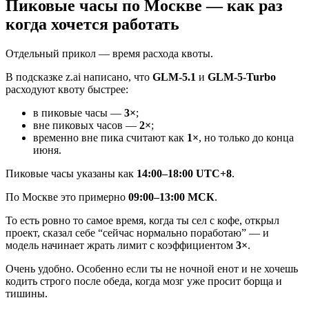
Пиковые часы по Москве — как раз
когда хочется работать
Отдельный прикол — время расхода квоты.
В подсказке z.ai написано, что
GLM-5.1
и
GLM-5-Turbo
расходуют квоту быстрее:
в пиковые часы —
3×
;
вне пиковых часов —
2×
;
временно вне пика считают как
1×
, но только до конца
июня.
Пиковые часы указаны как
14:00–18:00 UTC+8
.
По Москве это примерно
09:00–13:00 МСК
.
То есть ровно то самое время, когда ты сел с кофе, открыл
проект, сказал себе “сейчас нормально поработаю” — и
модель начинает жрать лимит с коэффициентом
3×
.
Очень удобно. Особенно если ты не ночной енот и не хочешь
кодить строго после обеда, когда мозг уже просит борща и
тишины.