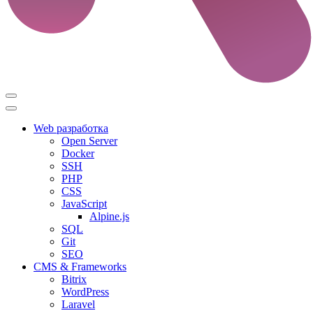
Web разработка
Open Server
Docker
SSH
PHP
CSS
JavaScript
Alpine.js
SQL
Git
SEO
CMS & Frameworks
Bitrix
WordPress
Laravel