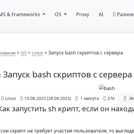
MS & Frameworks
OS
Proxy
AI
Разное
>
>
>
Запуск bash скриптов с сервера
Главная
OS
Linux
Запуск bash скриптов с сервера
Linux
10.08.2023
(28.09.2023)
1 минута
376
36
Как запустить sh крипт, если он наход
Если скрипт не требует участия пользователя, то выгляд