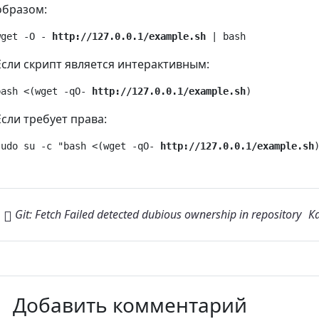
образом:
wget -O - 
http://127.0.0.1/example.sh
 | bash
Если скрипт является интерактивным:
bash <(wget -qO- 
http://127.0.0.1/example.sh
)
Если требует права:
sudo su -c "bash <(wget -qO- 
http://127.0.0.1/example.sh
Навигация по записям
Git: Fetch Failed detected dubious ownership in repository
К
Добавить комментарий